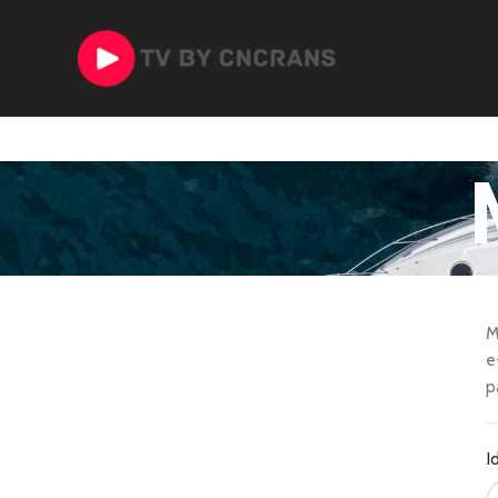
M
e
p
I