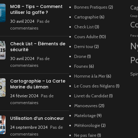
MOB – Tips – Comment
Bonnes Pratiques
(2)
Ca
utiliser la gaffe ?
Coup
Cartographie
(6)
30 avril 2024
Pas de
Co
Check List
(3)
commentaires
Feu 
Cours Adulte
(10)
Check List – Éléments de
N
Demi tour
(2)
sécurité
Drone
(1)
P
30 avril 2024
Pas de
commentaires
Founex
(6)
Spi
Homme à la Mer
(6)
Cartographie – La Carte
Le Cours des Néglans
(1)
Marine du Léman
24 février 2024
Pas de
Livret du Candidat
(1)
commentaires
Manoeuvres
(21)
Matelotage
(9)
Utilisation d’un coinceur
Météorologie
(2)
24 septembre 2024
Pas de
commentaires
Ne pas faire
(1)