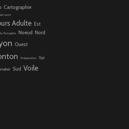
p
Cartographie
 de vent
urs Adulte
Est
Noeud
Nord
de Tempête
yon
Ouest
onton
Spi
Préparation
Voile
Sud
nnaker