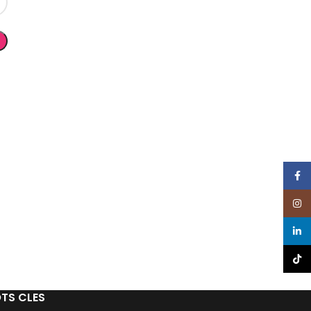
Faceb
Insta
linked
TikTo
TS CLES