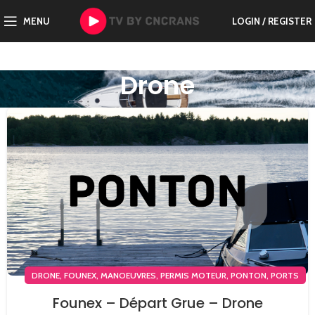
MENU
LOGIN / REGISTER
Drone
,
,
,
,
,
DRONE
FOUNEX
MANOEUVRES
PERMIS MOTEUR
PONTON
PORTS
Founex – Départ Grue – Drone