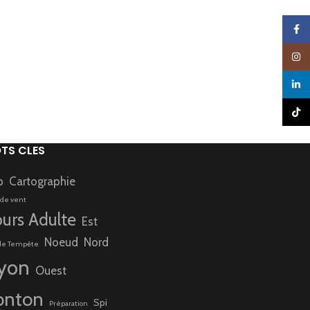
Faceb
Insta
linked
TikTo
TS CLES
p
Cartographie
 de vent
urs Adulte
Est
Noeud
Nord
de Tempête
yon
Ouest
onton
Spi
Préparation