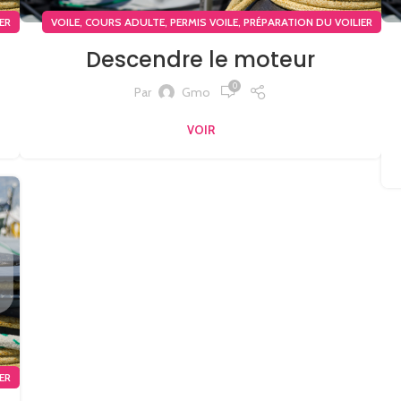
,
,
,
ER
VOILE
COURS ADULTE
PERMIS VOILE
PRÉPARATION DU VOILIER
Descendre le moteur
0
Par
Gmo
VOIR
ER