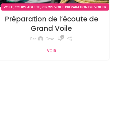
,
,
,
VOILE
COURS ADULTE
PERMIS VOILE
PRÉPARATION DU VOILIER
Préparation de l’écoute de
Grand Voile
0
Par
Gmo
VOIR