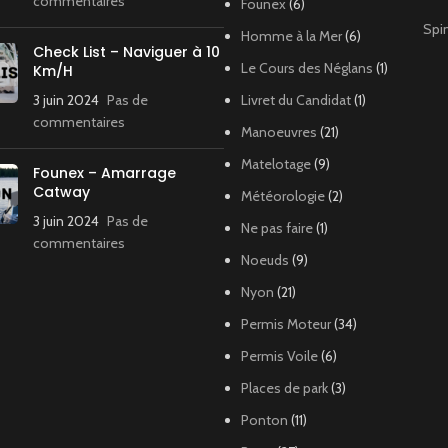
commentaires
Founex
(6)
Spi
Homme à la Mer
(6)
Check List – Naviguer à 10
Le Cours des Néglans
(1)
Km/H
3 juin 2024
Pas de
Livret du Candidat
(1)
commentaires
Manoeuvres
(21)
Matelotage
(9)
Founex – Amarrage
Catway
Météorologie
(2)
3 juin 2024
Pas de
Ne pas faire
(1)
commentaires
Noeuds
(9)
Nyon
(21)
Permis Moteur
(34)
Permis Voile
(6)
Places de park
(3)
Ponton
(11)