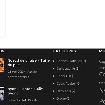
OS
CATEGORIES
MO
Noeud de chaise – Taille
Bonnes Pratiques
(2)
Ca
du puit
Coup
Cartographie
(6)
23 avril 2024
Pas de
Co
Check List
(3)
commentaires
Feu 
Cours Adulte
(10)
Nyon – Ponton – 45°
N
Demi tour
(2)
avant
Drone
(1)
P
30 avril 2024
Pas de