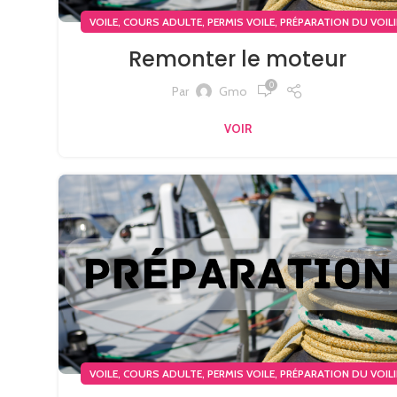
,
,
,
VOILE
COURS ADULTE
PERMIS VOILE
PRÉPARATION DU VOILI
Remonter le moteur
0
Par
Gmo
VOIR
,
,
,
VOILE
COURS ADULTE
PERMIS VOILE
PRÉPARATION DU VOILI