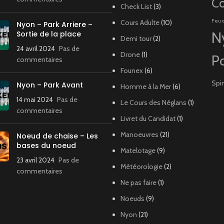
Co
Check List
(3)
Feu 
Cours Adulte
(10)
Nyon – Park Arriere –
Sortie de la place
N
Demi tour
(2)
24 avril 2024
Pas de
Drone
(1)
P
commentaires
Founex
(6)
Spi
Nyon – Park Avant
Homme à la Mer
(6)
14 mai 2024
Pas de
Le Cours des Néglans
(1)
commentaires
Livret du Candidat
(1)
Manoeuvres
(21)
Noeud de chaise – Les
bases du noeud
Matelotage
(9)
23 avril 2024
Pas de
Météorologie
(2)
commentaires
Ne pas faire
(1)
Noeuds
(9)
Nyon
(21)