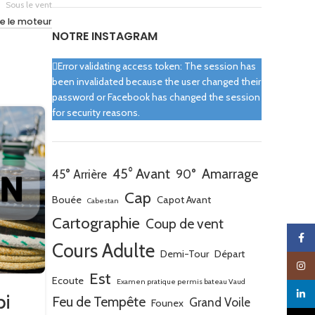
Sous le vent
e le moteur
NOTRE INSTAGRAM
Error validating access token: The session has
been invalidated because the user changed their
password or Facebook has changed the session
for security reasons.
45° Avant
Amarrage
45° Arrière
90°
Cap
Bouée
Capot Avant
Cabestan
Cartographie
Coup de vent
Faceb
Cours Adulte
Demi-Tour
Départ
Insta
Est
Ecoute
Examen pratique permis bateau Vaud
linked
pi
Préparation Spi dans la
Feu de Tempête
Grand Voile
Founex