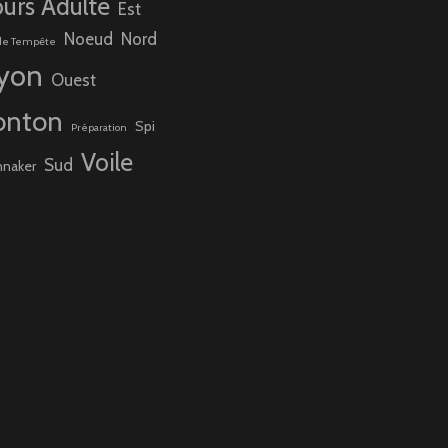
urs Adulte
Est
Noeud
Nord
de Tempête
yon
Ouest
onton
Spi
Préparation
Voile
Sud
nnaker