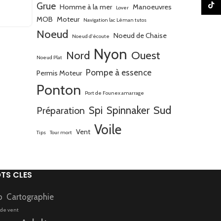
descente
Grue
TikTo
Homme à la mer
Manoeuvres
Lover
MOB
Moteur
Navigation lac Léman tutos
VOIR
Noeud
Noeud de Chaise
Noeud d'écoute
Nyon
Nord
Ouest
Noeud Plat
Pompe à essence
Permis Moteur
Ponton
Port de Founex amarrage
Sud
Spi
Spinnaker
Préparation
Voile
Vent
Tips
Tour mort
TS CLES
p
Cartographie
 de vent