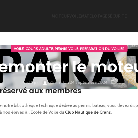
MOTEUR
VOILE
MATELOTAGE
SÉCURITÉ
,
,
,
VOILE
COURS ADULTE
PERMIS VOILE
PRÉPARATION DU VOILIER
emonter le mote
0
On 24 septembre 2024
Posté par
Gmo
réservé aux membres
é de notre bibliothèque technique dédiée au permis bateau, vous devez dis
 à nos
élèves à l’Ecole de Voile du
Club Nautique de Crans
.