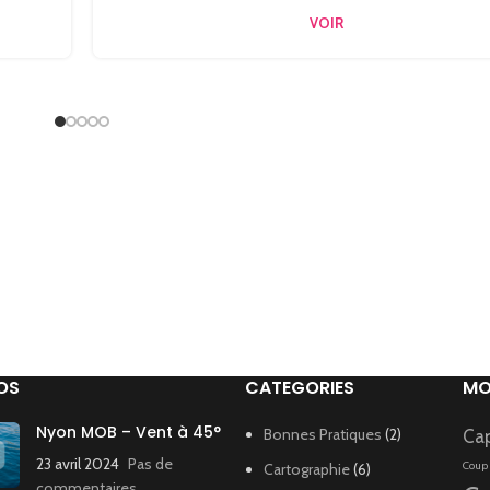
VOIR
OS
CATEGORIES
MO
Nyon MOB – Vent à 45°
Bonnes Pratiques
(2)
Ca
23 avril 2024
Pas de
Coup
Cartographie
(6)
commentaires