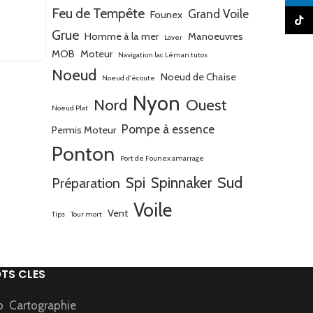
à suivre
Feu de Tempête
Grand Voile
Founex
TikTo
Grue
Homme à la mer
Manoeuvres
VOIR
Lover
MOB
Moteur
Navigation lac Léman tutos
Noeud
Noeud de Chaise
Noeud d'écoute
Nyon
Nord
Ouest
Noeud Plat
Pompe à essence
Permis Moteur
Ponton
Port de Founex amarrage
Sud
Spi
Spinnaker
Préparation
Voile
Vent
Tips
Tour mort
TS CLES
p
Cartographie