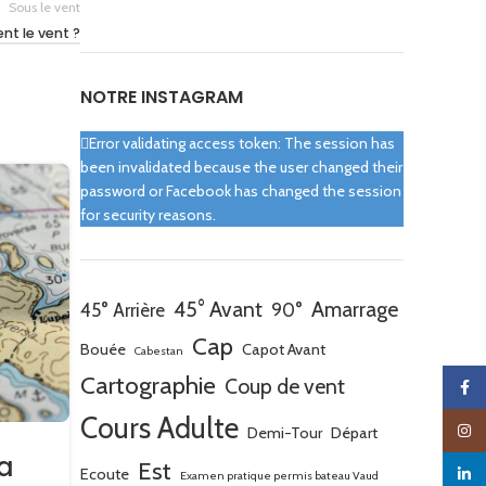
Sous le vent
ent le vent ?
NOTRE INSTAGRAM
Error validating access token: The session has
been invalidated because the user changed their
password or Facebook has changed the session
for security reasons.
45° Avant
Amarrage
45° Arrière
90°
Cap
Bouée
Capot Avant
Cabestan
Cartographie
Coup de vent
Faceb
Cours Adulte
Insta
Demi-Tour
Départ
a
Cartographie – Trouver le 
Est
Ecoute
linked
Examen pratique permis bateau Vaud