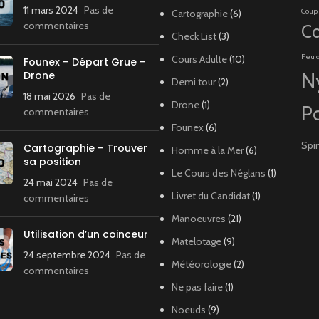
11 mars 2024
Pas de
Coup
Cartographie
(6)
commentaires
Co
Check List
(3)
Feu 
Cours Adulte
(10)
Founex – Départ Grue –
Drone
N
Demi tour
(2)
18 mai 2026
Pas de
Drone
(1)
P
commentaires
Founex
(6)
Spi
Cartographie – Trouver
Homme à la Mer
(6)
sa position
Le Cours des Néglans
(1)
24 mai 2024
Pas de
Livret du Candidat
(1)
commentaires
Manoeuvres
(21)
Utilisation d’un coinceur
Matelotage
(9)
24 septembre 2024
Pas de
Météorologie
(2)
commentaires
Ne pas faire
(1)
Noeuds
(9)