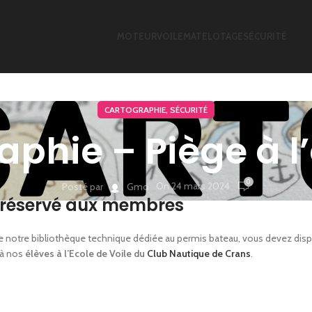
MOTEUR
VOILE
MATELOTAGE
SÉCURITÉ
,
CARTOGRAPHIE
SÉCURITÉ
aphie – Piège à 
0
On 24 mars 2024
Posté par
Gmo
réservé aux membres
é de notre bibliothèque technique dédiée au permis bateau, vous devez dis
 à nos
élèves à l’Ecole de Voile du
Club Nautique de Crans
.