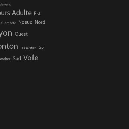
 de vent
urs Adulte
Est
Noeud
Nord
de Tempête
yon
Ouest
onton
Spi
Préparation
Voile
Sud
nnaker