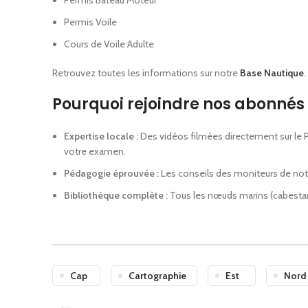
Permis Bateau Moteur
Permis Voile
Cours de Voile Adulte
Retrouvez toutes les informations sur notre
Base Nautique
.
Pourquoi rejoindre nos abonnés 
Expertise locale :
Des vidéos filmées directement sur le P
votre examen.
Pédagogie éprouvée :
Les conseils des moniteurs de notr
Bibliothèque complète :
Tous les nœuds marins (cabestan, 
Cap
Cartographie
Est
Nord