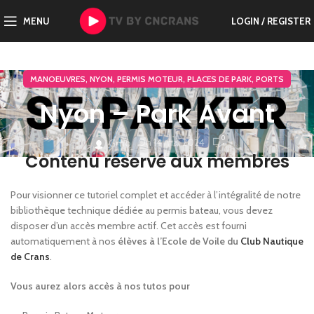
MENU
LOGIN / REGISTER
,
,
,
,
MANOEUVRES
NYON
PERMIS MOTEUR
PLACES DE PARK
PORTS
Nyon – Park Avant
0
On 14 mai 2024
Gmo
Contenu réservé aux membres
Pour visionner ce tutoriel complet et accéder à l’intégralité de notre
bibliothèque technique dédiée au permis bateau, vous devez
disposer d’un accès membre actif. Cet accès est fourni
automatiquement à nos
élèves à l’Ecole de Voile du
Club Nautique
de Crans
.
Vous aurez alors accès à nos tutos pour